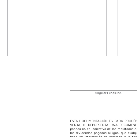
VNA Liquidez Mejorada |
VNA 
08/04/2026
Clas
FONDO DE LIQUIDEZ
SING
MEJORADA S.A. Busca el
CLASE
Singular Funds Inc.
mayor rendimiento posible en
B es 
instrumentos financieros a
de i
corto plazo, manteniendo la
inmob
preservación de capital. VNA
turís
ESTA DOCUMENTACIÓN ES PARA PROPÓS
VENTA, NI REPRESENTA UNA RECOMEN
08/04/2026 $1,328.1118
activ
pasada no es indicativa de los resultados a
los dividendos pagados al igual que cualq
Acciones en circulación
VNA 