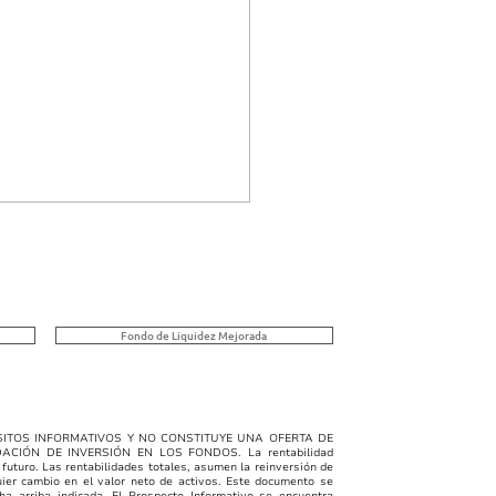
Singular | 08/03/2026
e B, C y E
ULAR FUNDS, INC. -
 B El objetivo de la clase
Fondo de Liquidez Mejorada
generar renta fija a través
nversión en bonos
iliarios del sector
tico, garantizados por
ITOS INFORMATIVOS Y NO CONSTITUYE UNA OFERTA DE
DACIÓN DE INVERSIÓN EN LOS FONDOS
. La rentabilidad
os inmobiliarios y rentas.
 futuro. Las rentabilidades totales, asumen la reinversión de
uier cambio en el valor neto de activos. Este documento se
0