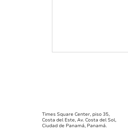
VNA Singular | 08/05/2026
Clase F
SINGULAR FUNDS, INC. -
CLASE F La clase F invierte en
derechos, títulos y documentos
que reconozcan y que sean
emitidos por entidades
privadas y públicas para la
Times Square Center, piso 35,
Costa del Este, Av. Costa del Sol,
inversión en empresas de
Ciudad de Panamá, Panamá.
capital priva