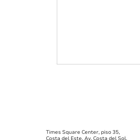
VNA Singular | 08/05/2026
Clase F
SINGULAR FUNDS, INC. -
CLASE F La clase F invierte en
derechos, títulos y documentos
que reconozcan y que sean
emitidos por entidades
privadas y públicas para la
Times Square Center, piso 35,
Costa del Este, Av. Costa del Sol,
inversión en empresas de