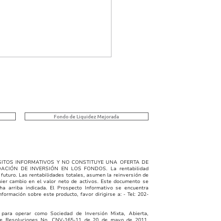
Singular | 08/03/2026
e B, C y E
ULAR FUNDS, INC. -
 B El objetivo de la clase
Fondo de Liquidez Mejorada
generar renta fija a través
nversión en bonos
iliarios del sector
tico, garantizados por
ITOS INFORMATIVOS Y NO CONSTITUYE UNA OFERTA DE
DACIÓN DE INVERSIÓN EN LOS FONDOS
. La rentabilidad
os inmobiliarios y rentas.
 futuro. Las rentabilidades totales, asumen la reinversión de
uier cambio en el valor neto de activos. Este documento se
0
ha arriba indicada. El Prospecto Informativo se encuentra
formación sobre este producto, favor dirigirse a: - Tel: 202-
ara operar como Sociedad de Inversión Mixta, Abierta,
nte Resoluciones No. CNV-165-11 de 20 de mayo de 2011,