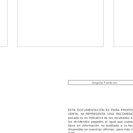
VNA Singular | 08/03/2026
VNA 
Clase B, C y E
Clas
SINGULAR FUNDS, INC. -
SING
CLASE B El objetivo de la clase
CLASE
Singular Funds Inc.
B es generar renta fija a través
títul
de inversión en bonos
como
inmobiliarios del sector
dere
turístico, garantizados por
dere
ESTA DOCUMENTACIÓN ES PARA PROPÓS
VENTA, NI REPRESENTA UNA RECOMEN
activos inmobiliarios y rentas.
líqui
pasada no es indicativa de los resultados a
los dividendos pagados al igual que cualq
VNA 0
por e
basa en información no auditada a la fec
disponible en nuestras oficinas, para más in