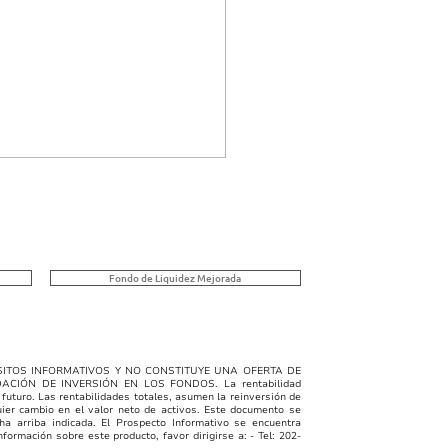
Singular | 07/28/2026
e C, E y F
ULAR FUNDS, INC. -
 C La clase C invierte en
Fondo de Liquidez Mejorada
os de contenido crediticio
 pagarés, cheques,
chos que otorguen
chos de cobrar sumas
ITOS INFORMATIVOS Y NO CONSTITUYE UNA OFERTA DE
DACIÓN DE INVERSIÓN EN LOS FONDOS
. La rentabilidad
das y que sean emitidos
 futuro. Las rentabilidades totales, asumen la reinversión de
uier cambio en el valor neto de activos. Este documento se
ntidades p
ha arriba indicada. El Prospecto Informativo se encuentra
formación sobre este producto, favor dirigirse a: - Tel: 202-