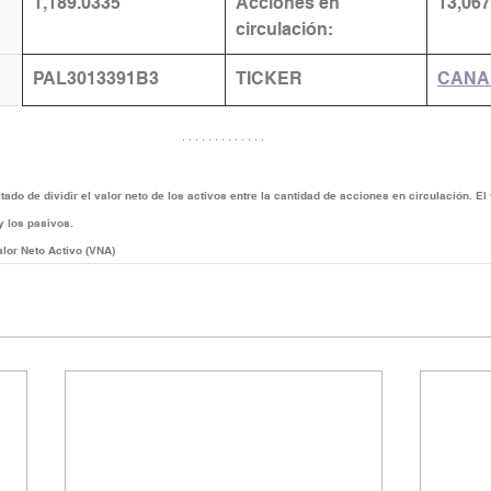
1,189.0335
​Acciones en 
13,067
circulación:
​PAL3013391B3
TICKER
CANA
tado de dividir el valor neto de los activos entre la cantidad de acciones en circulación. El 
 y los pasivos.
alor Neto Activo (VNA)