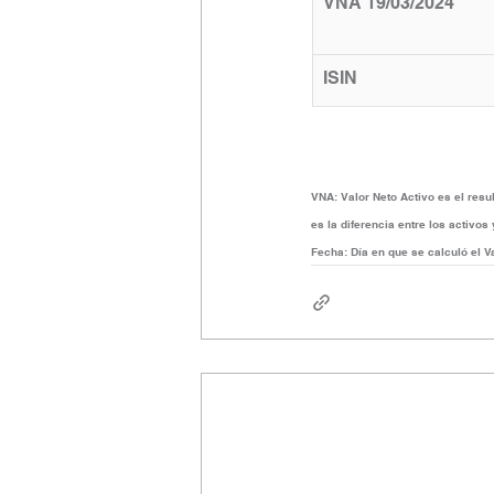
VNA 19/03/2024
ISIN
VNA:
Valor Neto Activo es el resul
es la diferencia entre los activos
Fecha:
Día en que se calculó el V