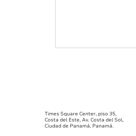
VNA Liquidez Mejorada |
08/04/2026
FONDO DE LIQUIDEZ
MEJORADA S.A. Busca el
mayor rendimiento posible en
instrumentos financieros a
corto plazo, manteniendo la
preservación de capital. VNA
Times Square Center, piso 35,
Costa del Este, Av. Costa del Sol,
08/04/2026 $1,328.1118
Ciudad de Panamá, Panamá.
Acciones en circulación