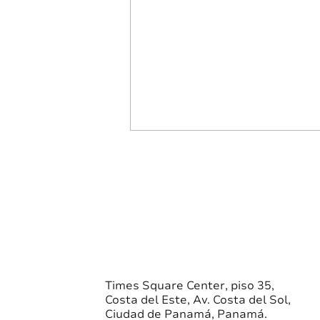
VNA Liquidez Mejorada |
08/04/2026
FONDO DE LIQUIDEZ
MEJORADA S.A. Busca el
mayor rendimiento posible en
instrumentos financieros a
corto plazo, manteniendo la
preservación de capital. VNA
Times Square Center, piso 35,
Costa del Este, Av. Costa del Sol,
08/04/2026 $1,328.1118
Ciudad de Panamá, Panamá.
Acciones en circulación