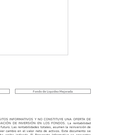
Singular | 07/28/2026
e C, E y F
ULAR FUNDS, INC. -
 C La clase C invierte en
Fondo de Liquidez Mejorada
os de contenido crediticio
 pagarés, cheques,
chos que otorguen
chos de cobrar sumas
ITOS INFORMATIVOS Y NO CONSTITUYE UNA OFERTA DE
DACIÓN DE INVERSIÓN EN LOS FONDOS
. La rentabilidad
das y que sean emitidos
 futuro. Las rentabilidades totales, asumen la reinversión de
uier cambio en el valor neto de activos. Este documento se
ntidades p