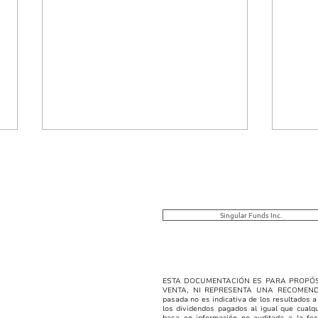
VNA Singular | 08/03/2026
VNA 
Clase B, C y E
Clas
SINGULAR FUNDS, INC. -
SING
CLASE B El objetivo de la clase
CLASE
Singular Funds Inc.
B es generar renta fija a través
títul
de inversión en bonos
como
inmobiliarios del sector
dere
turístico, garantizados por
dere
ESTA DOCUMENTACIÓN ES PARA PROPÓS
VENTA, NI REPRESENTA UNA RECOMEN
activos inmobiliarios y rentas.
líqui
pasada no es indicativa de los resultados a
los dividendos pagados al igual que cualq
VNA 0
por e