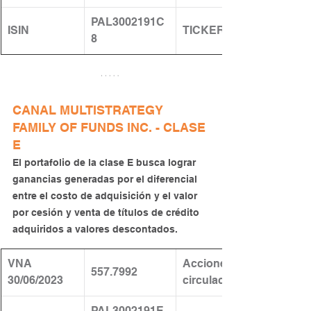
PAL3002191C
ISIN
TICKER
8
CANAL MULTISTRATEGY 
FAMILY OF FUNDS INC. - CLASE 
E
El portafolio de la clase E busca lograr 
ganancias generadas por el diferencial 
entre el costo de adquisición y el valor 
por cesión y venta de títulos de crédito 
adquiridos a valores descontados.
VNA 
​Acciones en 
557.7992
30/06/2023
circulación: 
PAL3002191E