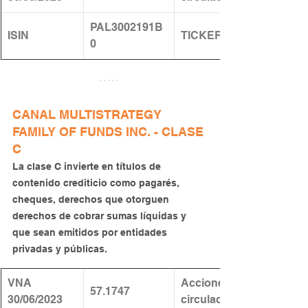
PAL3002191B
ISIN
TICKER
0
CANAL MULTISTRATEGY 
FAMILY OF FUNDS INC. - CLASE 
C
La clase C invierte en títulos de 
contenido crediticio como pagarés, 
cheques, derechos que otorguen 
derechos de cobrar sumas líquidas y 
que sean emitidos por entidades 
privadas y públicas.
VNA 
​Acciones en 
57.1747
30/06/2023
circulación: 