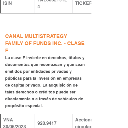
ISIN
TICKER
4
CANAL MULTISTRATEGY 
FAMILY OF FUNDS INC. - CLASE 
F
La clase F invierte en derechos, títulos y 
documentos que reconozcan y que sean 
emitidos por entidades privadas y 
públicas para la inversión en empresas 
de capital privado. La adquisición de 
tales derechos o créditos puede ser 
directamente o a través de vehículos de 
propósito especial.
VNA 
​Acciones en 
920.9417
30/06/2023
circulación: 